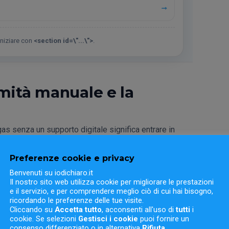
→
 iniziare con
<section id=\"...\">
.
rmità manuale e la
 gas senza un supporto digitale significa entrare in
ica, gli allegati sono numerosi e la compilazione
ri con moduli cartacei, file sparsi o modelli copiati
Preferenze cookie e privacy
erdere tempo: è
commettere un errore formale o
Benvenuti su iodichiaro.it
Il nostro sito web utilizza cookie per migliorare le prestazioni
do è troppo tardi.
e il servizio, e per comprendere meglio ciò di cui hai bisogno,
ricordando le preferenze delle tue visite.
e similare) richiede attenzione ai dettagli e un
Cliccando su
Accetta tutto
, acconsenti all'uso di
tutti
i
cookie. Se selezioni
Gestisci i cookie
puoi fornire un
fiche e dichiarazioni, basta una svista per generare
consenso differenziato o in alternativa
Rifiuta
.