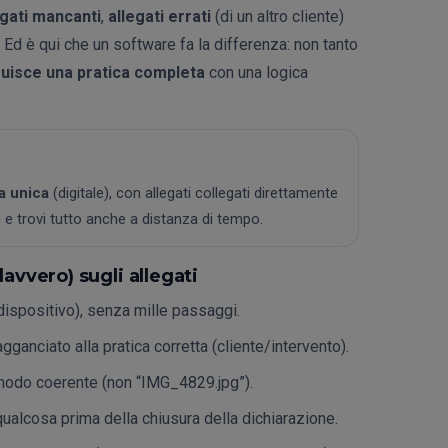
egati mancanti
,
allegati errati
(di un altro cliente)
Ed è qui che un software fa la differenza: non tanto
uisce una pratica completa
con una logica
ca unica
(digitale), con allegati collegati direttamente
o, e trovi tutto anche a distanza di tempo.
vvero) sugli allegati
dispositivo), senza mille passaggi.
agganciato alla pratica corretta (cliente/intervento).
in modo coerente (non “IMG_4829.jpg”).
qualcosa prima della chiusura della dichiarazione.