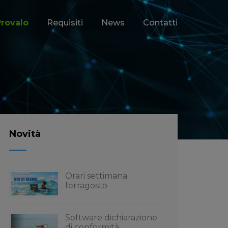
Provalo
Requisiti
News
Contatti
Novità
Orari settimana
ferragosto
Software dichiarazione
di conformità