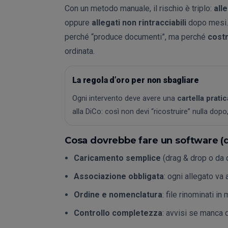
Con un metodo manuale, il rischio è triplo:
all
oppure
allegati non rintracciabili
dopo mesi. 
perché “produce documenti”, ma perché
costr
ordinata.
La regola d’oro per non sbagliare
Ogni intervento deve avere una
cartella prati
alla DiCo: così non devi “ricostruire” nulla dop
Cosa dovrebbe fare un software (da
Caricamento semplice
(drag & drop o da 
Associazione obbligata
: ogni allegato va 
Ordine e nomenclatura
: file rinominati 
Controllo completezza
: avvisi se manca 