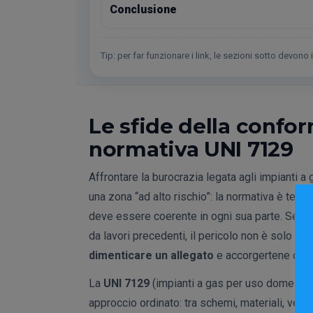
Conclusione
Tip: per far funzionare i link, le sezioni sotto devono
Le sfide della confo
normativa UNI 7129
Affrontare la burocrazia legata agli impianti a
una zona “ad alto rischio”: la normativa è tecn
deve essere coerente in ogni sua parte. Se lavo
da lavori precedenti, il pericolo non è solo p
dimenticare un allegato
e accorgertene quan
La
UNI 7129
(impianti a gas per uso domestico 
approccio ordinato: tra schemi, materiali, veri