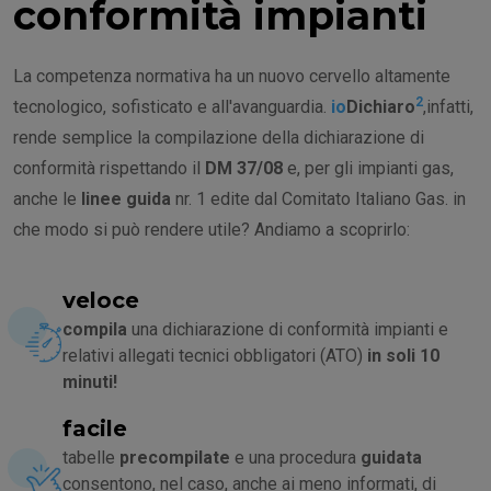
conformità impianti
La competenza normativa ha un nuovo cervello altamente
2
tecnologico, sofisticato e all'avanguardia.
io
Dichiaro
,infatti,
rende semplice la compilazione della dichiarazione di
conformità rispettando il
DM 37/08
e, per gli impianti gas,
anche le
linee guida
nr. 1 edite dal Comitato Italiano Gas. in
che modo si può rendere utile? Andiamo a scoprirlo:
veloce
compila
una dichiarazione di conformità impianti e
relativi allegati tecnici obbligatori (ATO)
in soli 10
minuti!
facile
tabelle
precompilate
e una procedura
guidata
consentono, nel caso, anche ai meno informati, di