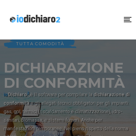
TUTTA COMODITÀ
DICHIARAZIONE
DI CONFORMITÀ
2
io
Dichiaro
,è Il software per compilare la
dichiarazione di
conformità
e gli allegati tecnici obbligatori per gli impianti:
gas, gpl, termici (riscaldamento e climatizzazione), idro-
sanitari, biomassa, e sistemi fumari. Anche per
manifestazioni temporanee. Nel pieno rispetto della norma