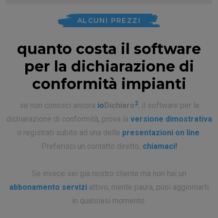
ALCUNI PREZZI
quanto costa il software
per la dichiarazione di
conformità impianti
2
se non conosci ancora
io
Dichiaro
, il software per la
dichiarazione di conformità, prova la
versione dimostrativa
o registrati subito ad una delle
presentazioni on line
.
Preferisci un contatto diretto,
chiamaci!
Se invece sei già nostro cliente ma non hai un
abbonamento servizi
attivo, niente paura, puoi aggiornarti
in qualsiasi momento.