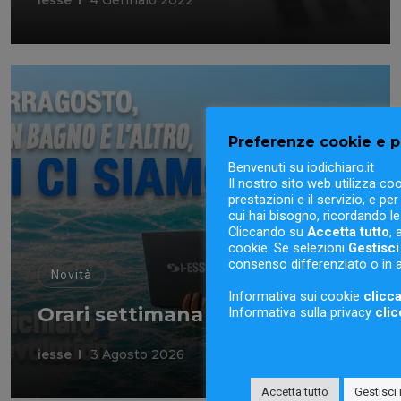
Preferenze cookie e p
Benvenuti su iodichiaro.it
Il nostro sito web utilizza coo
prestazioni e il servizio, e p
cui hai bisogno, ricordando le 
Cliccando su
Accetta tutto
, 
cookie. Se selezioni
Gestisci
consenso differenziato o in a
Novità
Informativa sui cookie
clicca
Orari settimana ferragosto
Informativa sulla privacy
clic
iesse
3 Agosto 2026
Accetta tutto
Gestisci 