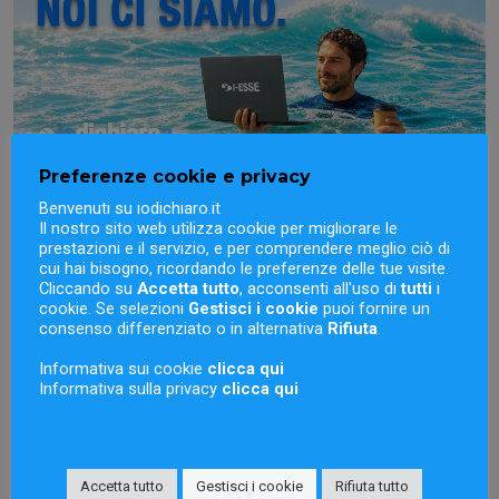
Preferenze cookie e privacy
Benvenuti su iodichiaro.it
Il nostro sito web utilizza cookie per migliorare le
prestazioni e il servizio, e per comprendere meglio ciò di
Novità
cui hai bisogno, ricordando le preferenze delle tue visite.
Orari settimana ferragosto
Cliccando su
Accetta tutto
, acconsenti all'uso di
tutti
i
cookie. Se selezioni
Gestisci i cookie
puoi fornire un
consenso differenziato o in alternativa
Rifiuta
.
Informativa sui cookie
clicca qui
Informativa sulla privacy
clicca qui
Novità
Accetta tutto
Gestisci i cookie
Rifiuta tutto