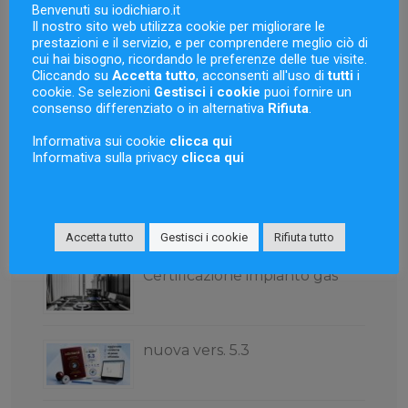
Benvenuti su iodichiaro.it
Il nostro sito web utilizza cookie per migliorare le
prestazioni e il servizio, e per comprendere meglio ciò di
Novità
cui hai bisogno, ricordando le preferenze delle tue visite.
Cliccando su
Accetta tutto
, acconsenti all'uso di
tutti
i
cookie. Se selezioni
Gestisci i cookie
puoi fornire un
consenso differenziato o in alternativa
Rifiuta
.
Orari settimana ferragosto
Informativa sui cookie
clicca qui
Informativa sulla privacy
clicca qui
Software dichiarazione di
conformità
Accetta tutto
Gestisci i cookie
Rifiuta tutto
Certificazione impianto gas
nuova vers. 5.3