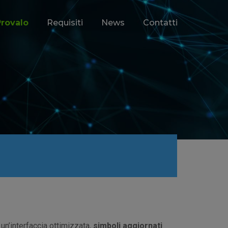
Provalo
Requisiti
News
Contatti
 un’interfaccia ottimizzata,
simboli aggiornati