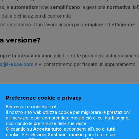
as, e
automatismi
che
semplificano
la gestione
normativa
, io
a
delle dichiarazioni di conformità.
che renderanno il tuo lavoro ancora più
semplice
ed
efficiente
!
va versione?
pre la stessa da anni
quindi potete procedere autonomament
fo@i-esse.com
e vi contatteremo per fissare un appuntamento.
Preferenze cookie e privacy
Benvenuti su iodichiaro.it
Il nostro sito web utilizza cookie per migliorare le prestazioni
e il servizio, e per comprendere meglio ciò di cui hai bisogno,
ricordando le preferenze delle tue visite.
Cliccando su
Accetta tutto
, acconsenti all'uso di
tutti
i
le dell’aggiornamento.
cookie. Se selezioni
Gestisci i cookie
puoi fornire un