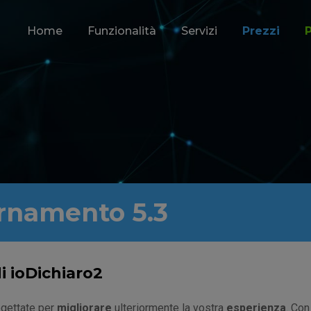
Home
Funzionalità
Servizi
Prezzi
ornamento 5.3
i ioDichiaro2
ogettate per
migliorare
ulteriormente la vostra
esperienza
. Con