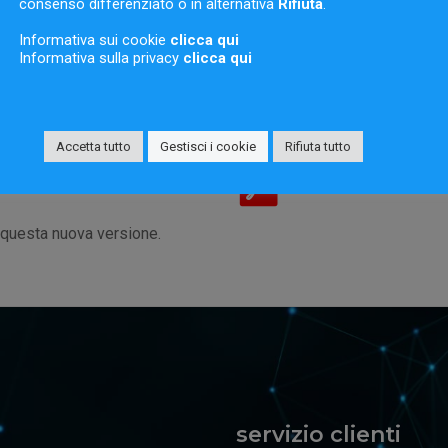
consenso differenziato o in alternativa
Rifiuta
.
Informativa sui cookie
clicca qui
Informativa sulla privacy
clicca qui
lizzare l’aggiornamento.
Accetta tutto
Gestisci i cookie
Rifiuta tutto
 questa nuova versione.
servizio clienti