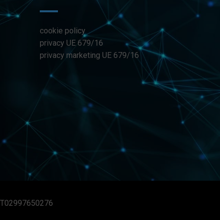
cookie policy
privacy UE 679/16
privacy marketing UE 679/16
VA IT02997650276