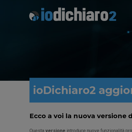
ioDichiaro2 aggi
Ecco a voi la nuova versione d
Questa
versione
introduce nuove funzionalità pr